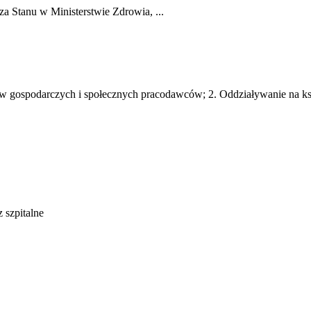
a Stanu w Ministerstwie Zdrowia, ...
sów gospodarczych i społecznych pracodawców; 2. Oddziaływanie na k
opatrujące apteki otwarte oraz szpi