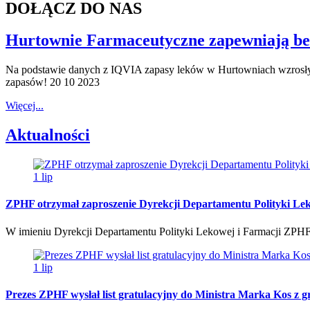
DOŁĄCZ DO NAS
Hurtownie Farmaceutyczne zapewniają be
Na podstawie danych z IQVIA zapasy leków w Hurtowniach wzrosły w 
zapasów! 20 10 2023
Więcej...
Aktualności
1
lip
ZPHF otrzymał zaproszenie Dyrekcji Departamentu Polityki Leko
W imieniu Dyrekcji Departamentu Polityki Lekowej i Farmacji ZPHF o
1
lip
Prezes ZPHF wysłał list gratulacyjny do Ministra Marka Kos z 