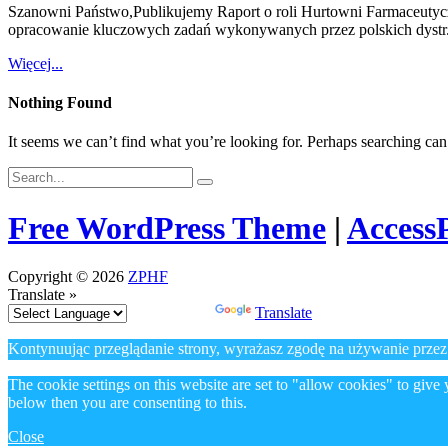
Szanowni Państwo,Publikujemy Raport o roli Hurtowni Farmaceutyc
opracowanie kluczowych zadań wykonywanych przez polskich dystr.
Więcej...
Nothing Found
It seems we can’t find what you’re looking for. Perhaps searching can
Free WordPress Theme
|
AccessP
Copyright © 2026
ZPHF
Translate »
Powered by
Translate
Kontynuując przeglądanie strony, wyrażasz zgodę na używanie przez
The cookie settings on this website are set to "allow cookies" to give
below then you are consenting to this.
Close